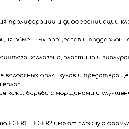
ия пролиферации и дифференциации кл
ия обменных процессов и поддержание
синтеза коллагена, эластина и гиалуро
е волосяных фолликулов и предотвращ
 волос.
е кожи, борьба с морщинами и улучше
а FGFR1 и FGFR2 имеют сложную формул