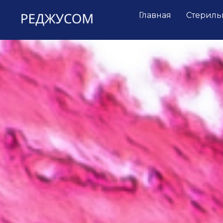
Главная
Стериль