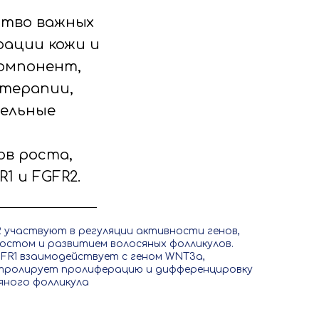
ство важных
ации кожи и
компонент,
 терапии,
тельные
ов роста,
1 и FGFR2.
2 участвуют в регуляции активности генов,
ростом и развитием волосяных фолликулов.
FR1 взаимодействует с геном WNT3a,
тролирует пролиферацию и дифференцировку
яного фолликула