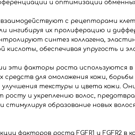
ифференциации и оптимизации обменных
2 взаимодействуют с рецепторами кле
ли ингибируя их пролиферацию и диффе
нтролируют синтез коллагена, эласти
ой кислоты, обеспечивая упругость и э
ии эти факторы роста используются в
х средств для омоложения кожи, борьбы
 улучшения текстуры и цвета кожи. Он
 росту и укреплению волос, предотвр
 и стимулируя образование новых волос
кции факторов роста FGFR1 и FGFR2 в 