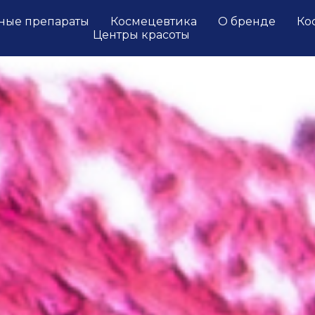
ные препараты
Космецевтика
О бренде
Ко
Центры красоты