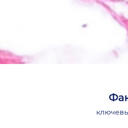
Фак
ключевы