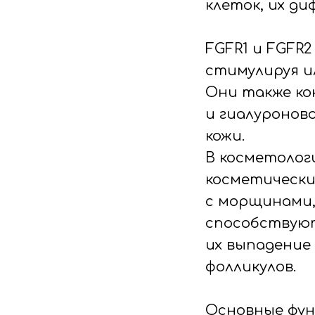
клеток, их д
FGFR1 и FGFR
стимулируя и
Они также ко
и гиалуронов
кожи.
В косметолог
косметически
с морщинами,
способствуют
их выпадение
фолликулов.
Основные фун