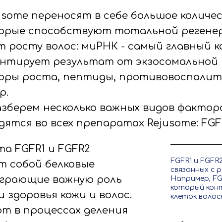
usome переносят в себе большое количе
орые способствуют тотальной регенер
 росту волос: миРНК - самый главный 
нтирует результат от экзосомальной
оры роста, пептиды, противовоспали
р.
азберем несколько важных видов фактор
ятся во всех препаратах Rejusome: FGFR
а FGFR1 и FGFR2
FGFR1 и FGFR
 собой белковые
связанных с 
играющие важную роль
Например, FG
который кон
 здоровья кожи и волос.
клеток волос
т в процессах деления