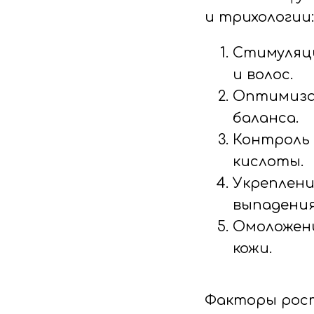
и трихологии:
Стимуляц
и волос.
Оптимизац
баланса.
Контроль 
кислоты.
Укреплени
выпадения
Омоложени
кожи.
Факторы рост