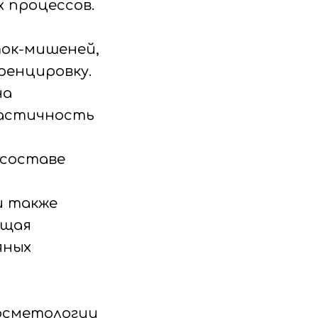
 процессов.
ток-мишеней,
ренцировку.
на
ластичность
 составе
и также
ащая
яных
косметологии