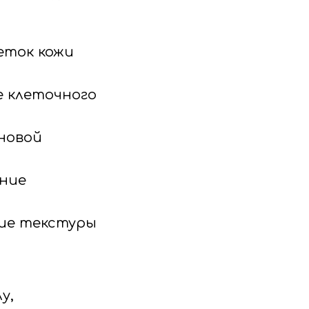
еток кожи
 клеточного
новой
ение
ние текстуры
у,