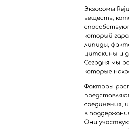
Экзосомы Rej
веществ, кот
способствуют
который гара
липиды, факт
цитокины и д
Сегодня мы р
которые наход
Факторы рост
представляют
соединения, 
в поддержании
Они участвую