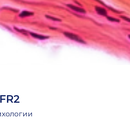
GFR2
ихологии